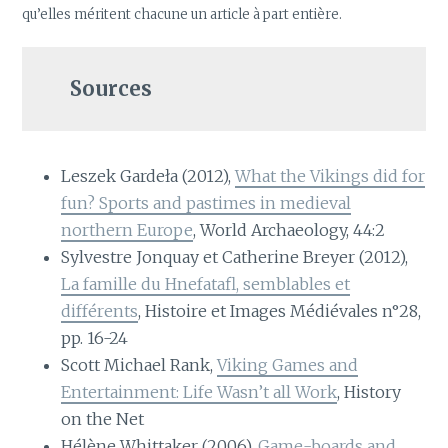
qu’elles méritent chacune un article à part entière.
Sources
Leszek Gardeła (2012),
What the Vikings did for
fun? Sports and pastimes in medieval
northern Europe
, World Archaeology, 44:2
Sylvestre Jonquay et Catherine Breyer (2012),
La famille du Hnefatafl, semblables et
différents
, Histoire et Images Médiévales n°28,
pp. 16-24
Scott Michael Rank,
Viking Games and
Entertainment: Life Wasn’t all Work
, History
on the Net
Hélène Whittaker (2006),
Game-boards and