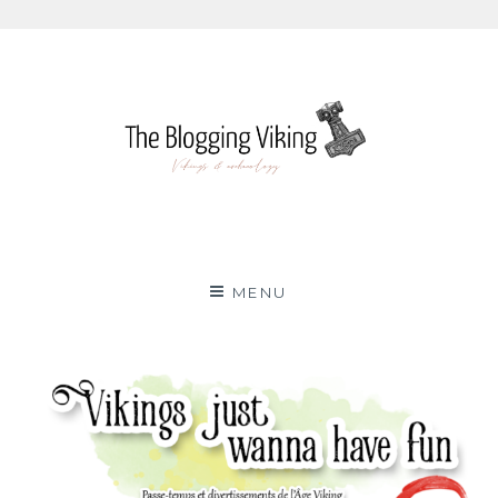
Skip
to
content
The Blogging Viking
VIKINGS & ARCHAEOLOGY
MENU