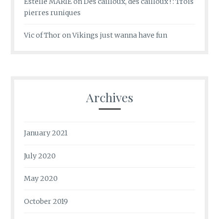
Estelle MARIE
on
Des cailloux, des cailloux ! : Trois
pierres runiques
Vic of Thor
on
Vikings just wanna have fun
Archives
January 2021
July 2020
May 2020
October 2019