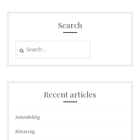
Search
Search
for:
Recent articles
Anundshög
Rösaring