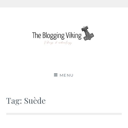
Skip
to
content
The Blogging Viking
VIKINGS & ARCHAEOLOGY
MENU
Tag:
Suède